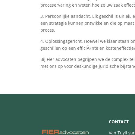
proceservaring en weten hoe ze uw zaak effec
3. Persoonlijke aandacht. Elk geschil is uniek
een strategie kunnen ontwikkelen die op maat
proces.
4. Oplossingsgericht. Hoewel we klaar staan o
geschillen op een efficiÃ«nte en kosteneffectie
Bij Fier advocaten begrijpen we de complexite
met ons op voor deskundige juridische bijstan
CONTACT
Van Tuyll va