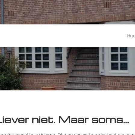
Huu
iever niet. Maar soms…
 professioneel te assisteren. Of u nu een verhuurder bent die te m