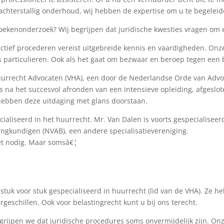
achterstallig onderhoud, wij hebben de expertise om u te begeleid
 boekenonderzoek? Wij begrijpen dat juridische kwesties vragen om 
fectief procederen vereist uitgebreide kennis en vaardigheden. On
 particulieren. Ook als het gaat om bezwaar en beroep tegen een 
Huurrecht Advocaten (VHA), een door de Nederlandse Orde van Advoc
s na het succesvol afronden van een intensieve opleiding, afges
hebben deze uitdaging met glans doorstaan.
ialiseerd in het huurrecht. Mr. Van Dalen is voorts gespecialiseerd
ngkundigen (NVAB), een andere specialisatievereniging.
niet nodig. Maar somsâ€¦
n stuk voor stuk gespecialiseerd in huurrecht (lid van de VHA). Ze
rgeschillen. Ook voor belastingrecht kunt u bij ons terecht.
egrijpen we dat juridische procedures soms onvermijdelijk zijn. O