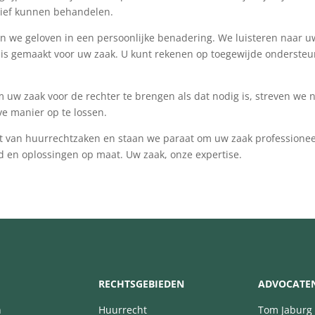
tief kunnen behandelen.
, en we geloven in een persoonlijke benadering. We luisteren naar u
 is gemaakt voor uw zaak. U kunt rekenen op toegewijde onderste
m uw zaak voor de rechter te brengen als dat nodig is, streven we 
ve manier op te lossen.
it van huurrechtzaken en staan we paraat om uw zaak professionee
d en oplossingen op maat. Uw zaak, onze expertise.
RECHTSGEBIEDEN
ADVOCATE
n
Huurrecht
Tom Jaburg