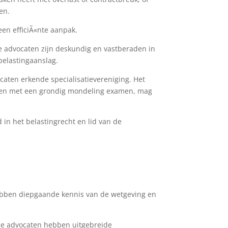
en.
een efficiÃ«nte aanpak.
ze advocaten zijn deskundig en vastberaden in
belastingaanslag.
aten erkende specialisatievereniging. Het
loten met een grondig mondeling examen, mag
 in het belastingrecht en lid van de
 hebben diepgaande kennis van de wetgeving en
nze advocaten hebben uitgebreide