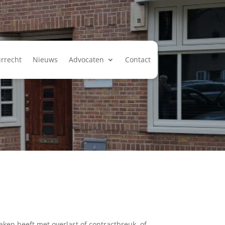
rrecht
Nieuws
Advocaten
Contact
aken heeft met overlast of contractbreuk, of