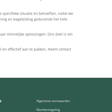
w specifieke situatie en behoeften, zodat we
uning en begeleiding gedurende het hele
naar minnelijke oplossingen. Ons doel is om
l en effectief aan te pakken. Neem contact
N
Algemene voorwaarden
Klachtenregeling