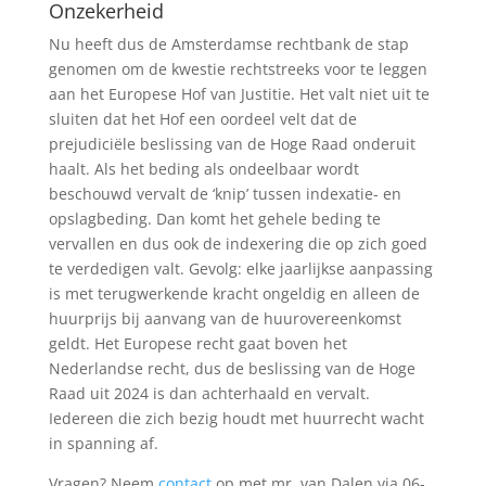
Onzekerheid
Nu heeft dus de Amsterdamse rechtbank de stap
genomen om de kwestie rechtstreeks voor te leggen
aan het Europese Hof van Justitie. Het valt niet uit te
sluiten dat het Hof een oordeel velt dat de
prejudiciële beslissing van de Hoge Raad onderuit
haalt. Als het beding als ondeelbaar wordt
beschouwd vervalt de ‘knip’ tussen indexatie- en
opslagbeding. Dan komt het gehele beding te
vervallen en dus ook de indexering die op zich goed
te verdedigen valt. Gevolg: elke jaarlijkse aanpassing
is met terugwerkende kracht ongeldig en alleen de
huurprijs bij aanvang van de huurovereenkomst
geldt. Het Europese recht gaat boven het
Nederlandse recht, dus de beslissing van de Hoge
Raad uit 2024 is dan achterhaald en vervalt.
Iedereen die zich bezig houdt met huurrecht wacht
in spanning af.
Vragen? Neem
contact
op met mr. van Dalen via 06-