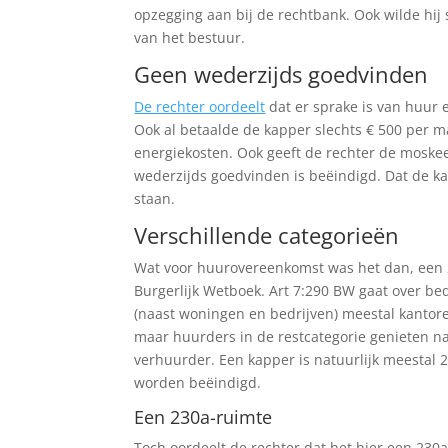
opzegging aan bij de rechtbank. Ook wilde hi
van het bestuur.
Geen wederzijds goedvinden
De rechter oordeelt
dat er sprake is van huur
Ook al betaalde de kapper slechts € 500 per m
energiekosten. Ook geeft de rechter de moskee
wederzijds goedvinden is beëindigd. Dat de ka
staan.
Verschillende categorieën
Wat voor huurovereenkomst was het dan, een 23
Burgerlijk Wetboek. Art 7:290 BW gaat over bed
(naast woningen en bedrijven) meestal kantor
maar huurders in de restcategorie genieten n
verhuurder. Een kapper is natuurlijk meestal
worden beëindigd.
Een 230a-ruimte
Toch oordeelt de rechter dat het hier een 230a