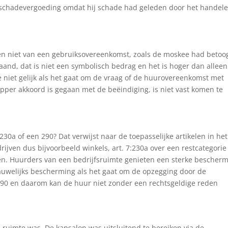
j schadevergoeding omdat hij schade had geleden door het handel
 en niet van een gebruiksovereenkomst, zoals de moskee had betoo
aand, dat is niet een symbolisch bedrag en het is hoger dan alleen
 niet gelijk als het gaat om de vraag of de huurovereenkomst met
pper akkoord is gegaan met de beëindiging, is niet vast komen te
0a of een 290? Dat verwijst naar de toepasselijke artikelen in het
rijven dus bijvoorbeeld winkels, art. 7:230a over een restcategorie
en. Huurders van een bedrijfsruimte genieten een sterke bescher
auwelijks bescherming als het gaat om de opzegging door de
 290 en daarom kan de huur niet zonder een rechtsgeldige reden
-ruimte was. De kapsalon was uitsluitend te bereiken via de