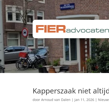
Kapperszaak niet altij
door
Arnoud van Dalen
|
jan 11, 2026
|
Nieuw