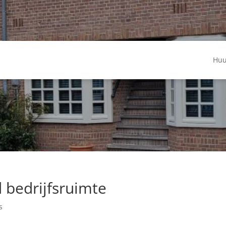
Huu
d bedrijfsruimte
s