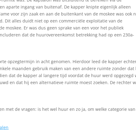
 aparte ingang van buitenaf. De kapper knipte eigenlijk alleen
lame voor zijn zaak en aan de buitenkant van de moskee was ook n
. Dit alles duidt niet op een commerciële exploitatie van de
 de moskee. Er was dus geen sprake van een voor het publiek
 concluderen dat de huurovereenkomst betrekking had op een 230a-
orte opzegtermijn in acht genomen. Hierdoor leed de kapper echte
enkele maanden gebruik maken van een andere ruimte zonder dat 
dien dat de kapper al langere tijd voordat de huur werd opgezegd 
wd en dat hij een alternatieve ruimte moest zoeken. De rechter wi
n met de vragen: is het wel huur en zo ja, om welke categorie van
alen